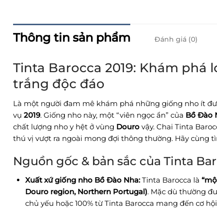
Thông tin sản phẩm
Đánh giá (0)
Tinta Barocca 2019: Khám phá 
trắng độc đáo
Là một người đam mê khám phá những giống nho ít được
vụ
2019
. Giống nho này, một “viên ngọc ẩn” của
Bồ Đào 
chất lượng nho y hệt ở vùng
Douro
vậy. Chai Tinta Bar
thú vị vượt ra ngoài mong đợi thông thường. Hãy cùng tì
Nguồn gốc & bản sắc của Tinta Ba
Xuất xứ giống nho Bồ Đào Nha:
Tinta Barocca là
“một
Douro region, Northern Portugal)
. Mặc dù thường đư
chủ yếu hoặc 100% từ Tinta Barocca mang đến cơ hội t