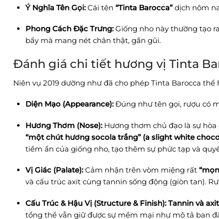
Ý Nghĩa Tên Gọi:
Cái tên
“Tinta Barocca”
dịch nôm na
Phong Cách Đặc Trưng:
Giống nho này thường tạo r
bẩy mà mang nét chân thật, gần gũi.
Đánh giá chi tiết hương vị Tinta B
Niên vụ 2019 dường như đã cho phép Tinta Barocca thể
Diện Mạo (Appearance):
Đúng như tên gọi, rượu có mà
Hương Thơm (Nose):
Hương thơm chủ đạo là sự hòa
“một chút hương socola trắng” (a slight white choco
tiềm ẩn của giống nho, tạo thêm sự phức tạp và quyế
Vị Giác (Palate):
Cảm nhận trên vòm miệng rất
“mọng
và cấu trúc axit cùng tannin sống động (giòn tan). 
Cấu Trúc & Hậu Vị (Structure & Finish):
Tannin và ax
tổng thể vẫn giữ được sự mềm mại như mô tả ban đầu