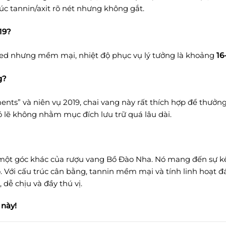
úc tannin/axit rõ nét nhưng không gắt.
19?
died nhưng mềm mại, nhiệt độ phục vụ lý tưởng là khoảng
16
g?
nts” và niên vụ 2019, chai vang này rất thích hợp để thưởng
ó lẽ không nhằm mục đích lưu trữ quá lâu dài.
một góc khác của rượu vang Bồ Đào Nha. Nó mang đến sự kết
. Với cấu trúc cân bằng, tannin mềm mại và tính linh hoạt đ
dễ chịu và đầy thú vị.
 này!