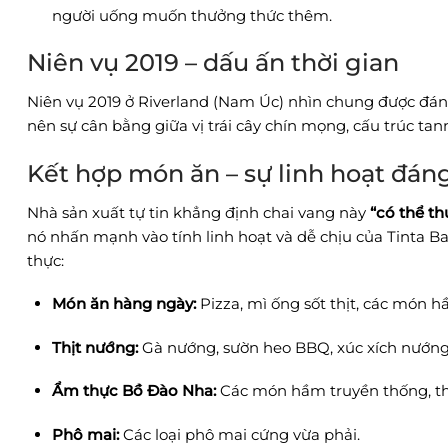
người uống muốn thưởng thức thêm.
Niên vụ 2019 – dấu ấn thời gian
Niên vụ 2019 ở Riverland (Nam Úc) nhìn chung được đánh g
nên sự cân bằng giữa vị trái cây chín mọng, cấu trúc tann
Kết hợp món ăn – sự linh hoạt đán
Nhà sản xuất tự tin khẳng định chai vang này
“có thể th
nó nhấn mạnh vào tính linh hoạt và dễ chịu của Tinta Bar
thực:
Món ăn hàng ngày:
Pizza, mì ống sốt thịt, các món h
Thịt nướng:
Gà nướng, sườn heo BBQ, xúc xích nướng
Ẩm thực Bồ Đào Nha:
Các món hầm truyền thống, th
Phô mai:
Các loại phô mai cứng vừa phải.