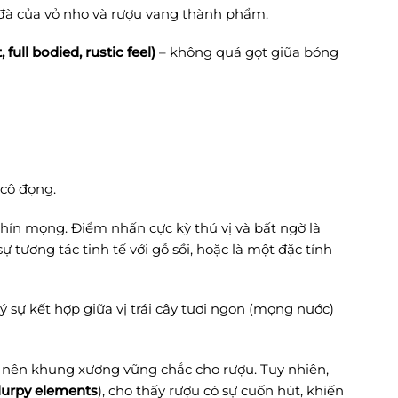
đà của vỏ nho và rượu vang thành phẩm.
ull bodied, rustic feel)
– không quá gọt giũa bóng
 cô đọng.
hín mọng. Điểm nhấn cực kỳ thú vị và bất ngờ là
ự tương tác tinh tế với gỗ sồi, hoặc là một đặc tính
ý sự kết hợp giữa vị trái cây tươi ngon (mọng nước)
 nên khung xương vững chắc cho rượu. Tuy nhiên,
lurpy elements
), cho thấy rượu có sự cuốn hút, khiến