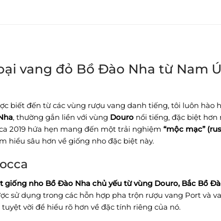
loại vang đỏ Bồ Đào Nha từ Nam Ú
 biết đến từ các vùng rượu vang danh tiếng, tôi luôn hào 
Nha
, thường gắn liền với vùng
Douro
nổi tiếng, đặc biệt hơ
occa 2019 hứa hẹn mang đến một trải nghiệm
“mộc mạc” (rus
m hiểu sâu hơn về giống nho đặc biệt này.
rocca
 giống nho Bồ Đào Nha chủ yếu từ vùng Douro, Bắc Bồ Đào 
ợc sử dụng trong các hỗn hợp pha trộn rượu vang Port và v
uyệt vời để hiểu rõ hơn về đặc tính riêng của nó.