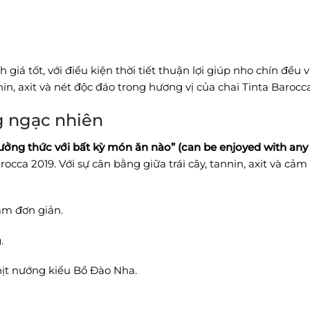
iá tốt, với điều kiện thời tiết thuận lợi giúp nho chín đều v
in, axit và nét độc đáo trong hương vị của chai Tinta Barocc
g ngạc nhiên
ưởng thức với bất kỳ món ăn nào” (can be enjoyed with any 
occa 2019. Với sự cân bằng giữa trái cây, tannin, axit và cả
ầm đơn giản.
.
ịt nướng kiểu Bồ Đào Nha.