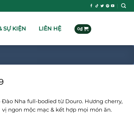
& SỰ KIỆN
LIÊN HỆ
0
₫
9
 Đào Nha full-bodied từ Douro. Hương cherry,
á vị ngon mộc mạc & kết hợp mọi món ăn.