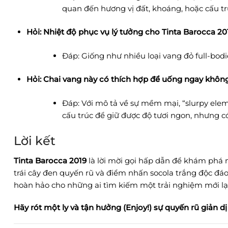
quan đến hương vị đất, khoáng, hoặc cấu tr
Hỏi: Nhiệt độ phục vụ lý tưởng cho Tinta Barocca 20
Đáp: Giống như nhiều loại vang đỏ full-bo
Hỏi: Chai vang này có thích hợp để uống ngay khôn
Đáp: Với mô tả về sự mềm mại, “slurpy eleme
cấu trúc để giữ được độ tươi ngon, nhưng c
Lời kết
Tinta Barocca 2019
là lời mời gọi hấp dẫn để khám phá 
trái cây đen quyến rũ và điểm nhấn socola trắng độc đáo
hoàn hảo cho những ai tìm kiếm một trải nghiệm mới lạ, 
Hãy rót một ly và tận hưởng (Enjoy!) sự quyến rũ giản dị