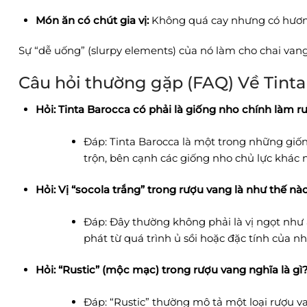
Món ăn có chút gia vị:
Không quá cay nhưng có hươn
Sự “dễ uống” (slurpy elements) của nó làm cho chai vang
Câu hỏi thường gặp (FAQ) Về Tinta
Hỏi: Tinta Barocca có phải là giống nho chính làm 
Đáp: Tinta Barocca là một trong những giố
trộn, bên cạnh các giống nho chủ lực khác 
Hỏi: Vị “socola trắng” trong rượu vang là như thế nà
Đáp: Đây thường không phải là vị ngọt như 
phát từ quá trình ủ sồi hoặc đặc tính của n
Hỏi: “Rustic” (mộc mạc) trong rượu vang nghĩa là gì
Đáp: “Rustic” thường mô tả một loại rượu va