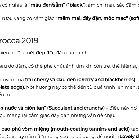
 có nghĩa là
“màu đen/sẫm” (“black”)
, ám chỉ màu sắc đậm 
a rượu vang có cảm giác
“mềm mại, đầy đặn, mộc mạc” (soft, f
arocca 2019
 hiện những nét đẹp độc đáo của mình:
u đỏ đậm, có thể pha chút ánh tím khi còn trẻ, thể hiện sự
 quyện của
trái cherry và dâu đen (cherry and blackberries)
c
late edge)
. Nốt hương này có thể đến từ quá trình lên men, s
n rũ.
 nước và giòn tan” (Succulent and crunchy)
– điều này gợi 
Rượu mang lại cảm giác đầy đặn nhưng vẫn dễ chịu.
it bao phủ vòm miệng (mouth-coating tannins and acid)
tạo
. Cái hay nằm ở “những yếu tố dễ uống, dễ nuốt” (
Lovely s