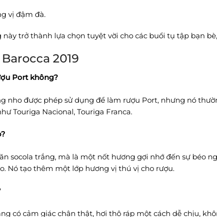
g vị đậm đà.
 này trở thành lựa chọn tuyệt vời cho các buổi tụ tập bạn bè
 Barocca 2019
rượu Port không?
ng nho được phép sử dụng để làm rượu Port, nhưng nó thườn
như Touriga Nacional, Touriga Franca.
o?
ăn socola trắng, mà là một nốt hương gợi nhớ đến sự béo ngậ
ho. Nó tạo thêm một lớp hương vị thú vị cho rượu.
?
ng có cảm giác chân thật, hơi thô ráp một cách dễ chịu, khô