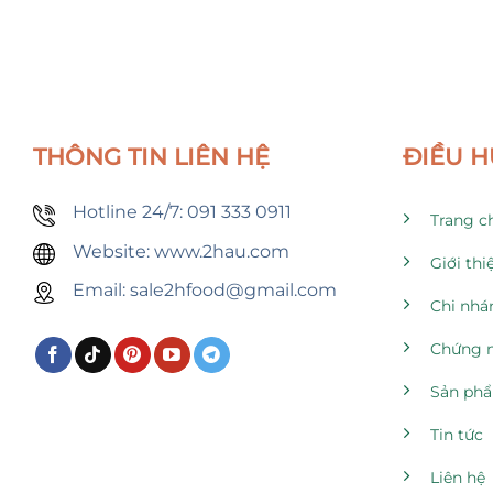
THÔNG TIN LIÊN HỆ
ĐIỀU 
Hotline 24/7: 091 333 0911
Trang c
Website: www.2hau.com
Giới thi
Email: sale2hfood@gmail.com
Chi nhá
Chứng 
Sản ph
Tin tức
Liên hệ