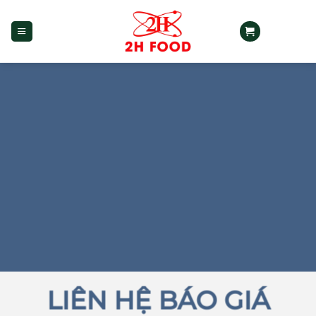
Bỏ
qua
nội
dung
LIÊN HỆ BÁO GIÁ