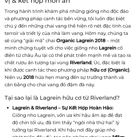
vị & kết hợp món ăn
Trong hành trình khám phá những giống nho độc đáo
và phương pháp canh tác bền vững, tôi luôn đặc biệt
chú ý đến những chai vang thể hiện rõ nét đặc tính của
terroir và triết lý của nhà làm vang. Hôm nay, chúng ta
sẽ cùng “giải mã” chai
Organic Lagrein 2018
– một
minh chứng tuyệt vời cho việc giống nho
Lagrein
cổ
điển từ châu Âu lại có thể phát triển mạnh mẽ và tạo ra
chất rượu ấn tượng tại vùng
Riverland
, Úc, đặc biệt là
khi được canh tác theo phương pháp
hữu cơ (Organic)
.
Niên vụ
2018
hứa hẹn mang đến sự trưởng thành và
cân bằng cho chai vang đỏ đậm đà này.
Tại sao lại là Lagrein hữu cơ từ Riverland?
Lagrein & Riverland – Sự Kết Hợp Hoàn Hảo:
Giống nho Lagrein, vốn ưa khí hậu ấm áp để đạt
độ chín tối ưu, đã tìm thấy “ngôi nhà thứ hai” lý
tưởng tại Riverland. Khí hậu nơi đây giúp nho