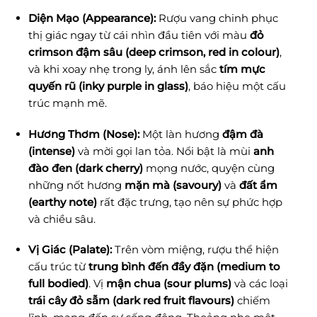
Diện Mạo (Appearance):
Rượu vang chinh phục
thị giác ngay từ cái nhìn đầu tiên với màu
đỏ
crimson đậm sâu (deep crimson, red in colour)
,
và khi xoay nhẹ trong ly, ánh lên sắc
tím mực
quyến rũ (inky purple in glass)
, báo hiệu một cấu
trúc mạnh mẽ.
Hương Thơm (Nose):
Một làn hương
đậm đà
(intense)
và mời gọi lan tỏa. Nổi bật là mùi
anh
đào đen (dark cherry)
mọng nước, quyện cùng
những nốt hương
mặn mà (savoury)
và
đất ẩm
(earthy note)
rất đặc trưng, tạo nên sự phức hợp
và chiều sâu.
Vị Giác (Palate):
Trên vòm miệng, rượu thể hiện
cấu trúc từ
trung bình đến đầy đặn (medium to
full bodied)
. Vị
mận chua (sour plums)
và các loại
trái cây đỏ sẫm (dark red fruit flavours)
chiếm