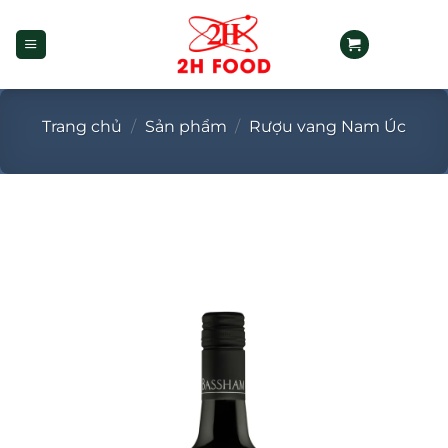
Bỏ
qua
nội
dung
Trang chủ
/
Sản phẩm
/
Rượu vang Nam Úc