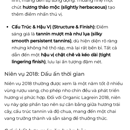
lĩnh, mang đến sự sống động. Thoảng nhẹ một
chút
hương thảo mộc (slightly herbaceous)
tạo
thêm điểm nhấn thú vị.
Cấu Trúc & Hậu Vị (Structure & Finish):
Điểm
sáng giá là
tannin mượt mà như lụa (silky
smooth persistent tannins)
, dù hiện diện rõ ràng
nhưng không hề thô ráp, mà lại rất bền bỉ. Tất cả
dẫn đến một
hậu vị chặt chẽ và kéo dài (tight
lingering finish)
, lưu lại ấn tượng đậm nét.
Niên vụ 2018: Dấu ấn thời gian
Niên vụ 2018 thường được xem là một năm tốt ở nhiều
vùng rượu vang, cho phép nho chín đều và phát triển
hương vị phức hợp. Đối với Organic Lagrein 2018, niên
vụ này góp phần tạo nên sự cân bằng giữa hương trái
cây, cấu trúc tannin và độ chua, mang đến một chai
vang trưởng thành và sẵn sàng để thưởng thức.