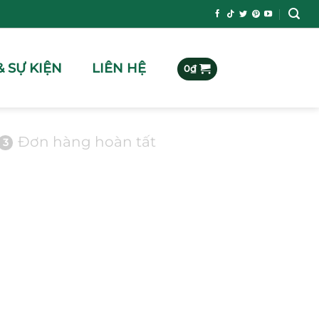
& SỰ KIỆN
LIÊN HỆ
0
₫
Đơn hàng hoàn tất
3