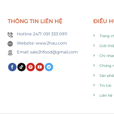
THÔNG TIN LIÊN HỆ
ĐIỀU 
Hotline 24/7: 091 333 0911
Trang c
Website: www.2hau.com
Giới thi
Email: sale2hfood@gmail.com
Chi nhá
Chứng 
Sản ph
Tin tức
Liên hệ