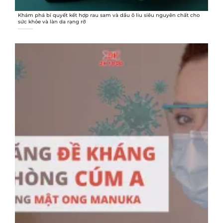
Khám phá bí quyết kết hợp rau sam và dầu ô liu siêu nguyên chất cho
sức khỏe và làn da rạng rỡ