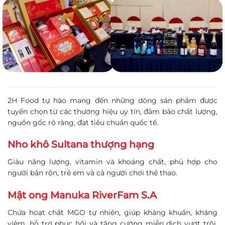
2H Food tự hào mang đến những dòng sản phẩm được
tuyển chọn từ các thương hiệu uy tín, đảm bảo chất lượng,
nguồn gốc rõ ràng, đạt tiêu chuẩn quốc tế.
Nho khô Sultana thượng hạng
Giàu năng lượng, vitamin và khoáng chất, phù hợp cho
người bận rộn, trẻ em và cả người chơi thể thao.
Mật
ong
Manuka
RiverFam
S.A
Chứa hoạt chất MGO tự nhiên, giúp kháng khuẩn, kháng
viêm, hỗ trợ phục hồi và tăng cường miễn dịch vượt trội.