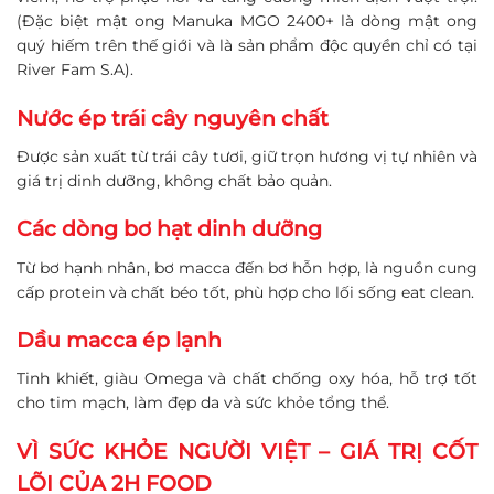
(Đặc biệt mật ong Manuka MGO 2400+ là dòng mật ong
quý hiếm trên thế giới và là sản phẩm độc quyền chỉ có tại
River Fam S.A).
Nước ép trái cây nguyên chất
Được sản xuất từ trái cây tươi, giữ trọn hương vị tự nhiên và
giá trị dinh dưỡng, không chất bảo quản.
Các dòng bơ hạt dinh dưỡng
Từ bơ hạnh nhân, bơ macca đến bơ hỗn hợp, là nguồn cung
cấp protein và chất béo tốt, phù hợp cho lối sống eat clean.
Dầu macca ép lạnh
Tinh khiết, giàu Omega và chất chống oxy hóa, hỗ trợ tốt
cho tim mạch, làm đẹp da và sức khỏe tổng thể.
VÌ SỨC KHỎE NGƯỜI VIỆT – GIÁ TRỊ CỐT
LÕI CỦA 2H FOOD