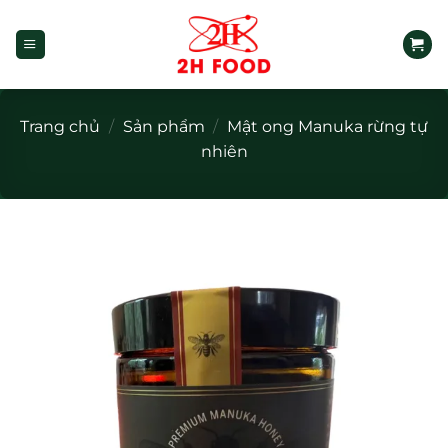
Bỏ
qua
nội
dung
Trang chủ
/
Sản phẩm
/
Mật ong Manuka rừng tự
nhiên