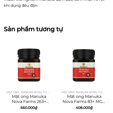
khi dùng đều đặn.
Sản phẩm tương tự
MẬT ONG MANUKA RỪNG TỰ NHIÊN
MẬT ONG MANUKA RỪNG TỰ NHIÊN
Mật ong Manuka
Mật ong Manuka
Nova Farms 263+
Nova Farms 83+ MGO
MGO 250g
250g
660.000
₫
408.000
₫