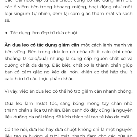
Các loại nước ép từ dưa chuột cũng có tác dụng làm dịu
các ổ viêm bên trong khoang miệng, hoạt động như một
loại singum tự nhiên, đem lại cảm giác thơm mát và sạch
sẽ.
Tác dụng làm đẹp từ dưa chuột
Ăn dưa leo có tác dụng
giảm cân
một cách lành mạnh và
bền vững. Bên trong dưa leo có chứa rất ít calo (chỉ chứa
khoảng 13 calo/quả) nhưng là cung cấp nguồn chất xơ và
dưỡng chất đa dạng. Đặc biệt, chất xơ là thành phần giúp
bạn có cảm giác no kéo dài hơn, khiến cơ thể hấp thụ ít
calo hơn từ các thực phẩm khác.
Vì vậy, việc ăn dưa leo có thể hỗ trợ giảm cân nhanh chóng.
Dưa leo làm mượt tóc, sáng bóng móng tay chân nhờ
thành phần silica tự nhiên. Bên canh đó đây cũng là nguyên
liệu dưỡng da nổi tiếng để kích thích tái tạo tế bào da mới.
Có thể nói, dưa leo hay dưa chuột không chỉ là một nguyên
liệu tạo ra hương vị tươi mát, thanh đạm cho các bữa ăn