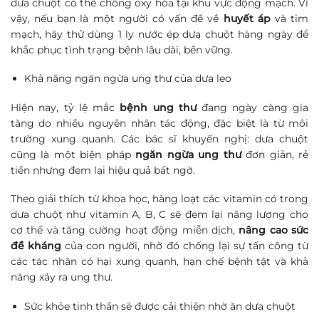
dưa chuột có thể chống oxy hóa tại khu vực động mạch. Vì
vậy, nếu bạn là một người có vấn đề về
huyết áp
và tim
mạch, hãy thử dùng 1 ly nước ép dưa chuột hàng ngày để
khắc phục tình trạng bệnh lâu dài, bền vững.
Khả năng ngăn ngừa ung thư của dưa leo
Hiện nay, tỷ lệ mắc
bệnh ung thư
đang ngày càng gia
tăng do nhiều nguyên nhân tác động, đặc biệt là từ môi
trường xung quanh. Các bác sĩ khuyến nghị: dưa chuột
cũng là một biện pháp
ngăn ngừa ung thư
đơn giản, rẻ
tiền nhưng đem lại hiệu quả bất ngờ.
Theo giải thích từ khoa học, hàng loạt các vitamin có trong
dưa chuột như vitamin A, B, C sẽ đem lại năng lượng cho
cơ thể và tăng cường hoạt động miễn dịch,
nâng cao sức
đề kháng
của con người, nhờ đó chống lại sự tấn công từ
các tác nhân có hại xung quanh, hạn chế bệnh tật và khả
năng xảy ra ung thư.
Sức khỏe tinh thần sẽ được cải thiện nhờ ăn dưa chuột