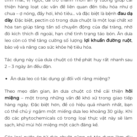
tính mát, vị ngọt, đã trở thành món ăn lý tưởng giúp cải
thiện hàng loạt các vấn đề liên quan đến tiêu hóa như ợ
chua – ợ nóng, đầy hơi, khó tiêu… và đặc biệt là bệnh
đau dạ
dày
. Đặc biệt, pectin có trong dưa chuột là một loại chất xơ
hòa tan giúp tăng tần số chuyển động của đại tràng, nhờ
đó kích thích đi ngoài, hạn chế tình trạng táo bón. Ăn dưa
leo còn có thể tăng cường số lượng
lợi khuẩn đường ruột
,
bảo vệ và nâng cao sức khỏe hệ tiêu hóa.
Tác dụng này của dưa chuột có thể phát huy rất nhanh sau
2 – 3 ngày ăn đều đặn.
Ăn dưa leo có tác dụng gì đối với răng miệng?
Theo mẹo dân gian, ăn dưa chuột có thể cải thiện
hôi
miệng
– một trong những vấn đề khó xử trong giao tiếp
hàng ngày. Đặc biệt hơn, để có hiệu quả nhanh nhất, bạn
có thể chủ ý ngậm một miếng dưa leo khoảng 30 giây. Khi
đó các phytochemicals có trong loại thực vật này sẽ làm
sạch, khử mùi hôi miệng một cách đáng kể.