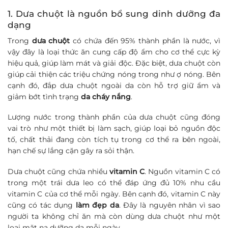
1. Dưa chuột là nguồn bổ sung dinh dưỡng đa
dạng
Trong
dưa chuột
có chứa đến 95% thành phần là nước, vì
vậy đây là loại thức ăn cung cấp độ ẩm cho cơ thể cực kỳ
hiệu quả, giúp làm mát và giải độc. Đặc biệt, dưa chuột còn
giúp cải thiện các triệu chứng nóng trong như ợ nóng. Bên
cạnh đó, đắp dưa chuột ngoài da còn hỗ trợ giữ ẩm và
giảm bớt tình trạng
da cháy nắng
.
Lượng nước trong thành phần của dưa chuột cũng đóng
vai trò như một thiết bị làm sạch, giúp loại bỏ nguồn độc
tố, chất thải đang còn tích tụ trong cơ thể ra bên ngoài,
hạn chế sự lắng cặn gây ra sỏi thận.
Dưa chuột cũng chứa nhiều
vitamin C
. Nguồn vitamin C có
trong một trái dưa leo có thể đáp ứng đủ 10% nhu cầu
vitamin C của cơ thể mỗi ngày. Bên cạnh đó, vitamin C này
cũng có tác dụng
làm đẹp da
. Đây là nguyên nhân vì sao
người ta không chỉ ăn mà còn dùng dưa chuột như một
loại mặt nạ dưỡng da mỗi ngày.