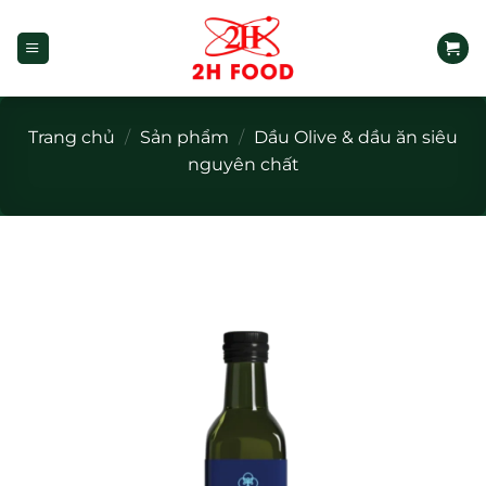
Bỏ
qua
nội
dung
Trang chủ
/
Sản phẩm
/
Dầu Olive & dầu ăn siêu
nguyên chất