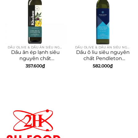
DẦU OLIVE & DẦU ĂN SIÊU NGUYÊN CHẤT
DẦU OLIVE & DẦU ĂN SIÊU NGUYÊN CHẤT
Dầu ăn ép lạnh siêu
Dầu ô liu siêu nguyên
nguyên chất
chất Pendleton
Pendleton Kitchen
Classic 750ml
357.600
₫
582.000
₫
750ml