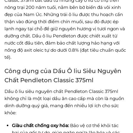
Classic 375ml bắt đầu từ những cây ô liu cổ thụ trên
nông trại 200 năm tuổi, nằm bên bờ biển đá vôi xinh
đẹp của Nam Úc. Những trái ô liu được thu hoạch cẩn
thận vào đúng thời điểm chín muồi, sau đó được ép
lạnh ngay tại chỗ để giữ nguyên hương vị tươi ngon và
dưỡng chất. Dầu ô liu Pendleton được chiết xuất từ
nước cốt đầu tiên, đảm bảo chất lượng hảo hạng với
nồng độ axit oleic tự do dưới 0.8% (đạt tiêu chuẩn quốc
tế).
Công dụng của Dầu Ô liu Siêu Nguyên
Chất Pendleton Classic 375ml
Dầu ô liu siêu nguyên chất Pendleton Classic 375ml
không chỉ là một loại dầu ăn cao cấp mà còn là nguồn
dinh dưỡng quý giá, mang đến nhiều lợi ích cho sức
khỏe:
Giàu chất chống oxy hóa:
Bảo vệ cơ thể khỏi tác
hại của gốc tự do, giúp ngăn ngừa lão hóa và các