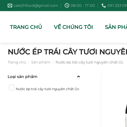
Bỏ
sale2hfood@gmail.com
08:00 - 17:00
091 333 09
qua
nội
dung
TRANG CHỦ
VỀ CHÚNG TÔI
SẢN PH
NƯỚC ÉP TRÁI CÂY TƯƠI NGUYÊ
Trang chủ
/
Sản phẩm
/
Nước ép trái cây tươi nguyên chất Úc
Loại sản phẩm
Nước ép trái cây tươi nguyên chất Úc