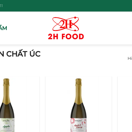
11
ẨM
N CHẤT ÚC
Hi