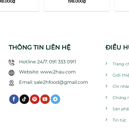
98.000
₫
198.000
₫
THÔNG TIN LIÊN HỆ
ĐIỀU 
Hotline 24/7: 091 333 0911
Trang c
Website: www.2hau.com
Giới thi
Email: sale2hfood@gmail.com
Chi nhá
Chứng 
Sản ph
Tin tức