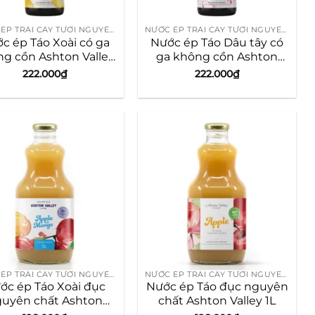
NƯỚC ÉP TRÁI CÂY TƯƠI NGUYÊN CHẤT ÚC
NƯỚC ÉP TRÁI CÂY TƯƠI NGUYÊN CHẤT ÚC
c ép Táo Xoài có ga
Nước ép Táo Dâu tây có
g cồn Ashton Valley
ga không cồn Ashton
750ml
Valley 750ml
222.000
₫
222.000
₫
NƯỚC ÉP TRÁI CÂY TƯƠI NGUYÊN CHẤT ÚC
NƯỚC ÉP TRÁI CÂY TƯƠI NGUYÊN CHẤT ÚC
ớc ép Táo Xoài đục
Nước ép Táo đục nguyên
uyên chất Ashton
chất Ashton Valley 1L
Valley 1L