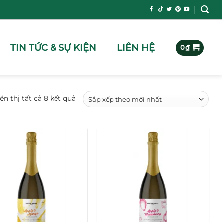
TIN TỨC & SỰ KIỆN
LIÊN HỆ
0
₫
Đã
ển thị tất cả 8 kết quả
sắp
xếp
theo
mới
nhất