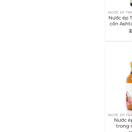
Nước ép T
cồn Asht
2
Nước ép
trong 
Ashto