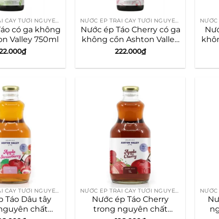
NƯỚC ÉP TRÁI CÂY TƯƠI NGUYÊN CHẤT ÚC
NƯỚC ÉP TRÁI CÂY TƯƠI NGUYÊN CHẤT ÚC
áo có ga không
Nước ép Táo Cherry có ga
Nướ
on Valley 750ml
không cồn Ashton Valley
khôn
750ml
22.000
₫
222.000
₫
NƯỚC ÉP TRÁI CÂY TƯƠI NGUYÊN CHẤT ÚC
NƯỚC ÉP TRÁI CÂY TƯƠI NGUYÊN CHẤT ÚC
 Táo Dâu tây
Nước ép Táo Cherry
Nư
nguyên chất
trong nguyên chất
ng
n Valley 1L
Ashton Valley 1L