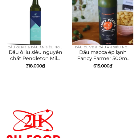
DẦU OLIVE & DẦU ĂN SIÊU NGUYÊN CHẤT
DẦU OLIVE & DẦU ĂN SIÊU NGUYÊN CHẤT
Dầu ô liu siêu nguyên
Dầu macca ép lạnh
chất Pendleton Mild
Fancy Farmer 500ml
375ml
Úc
318.000
₫
615.000
₫