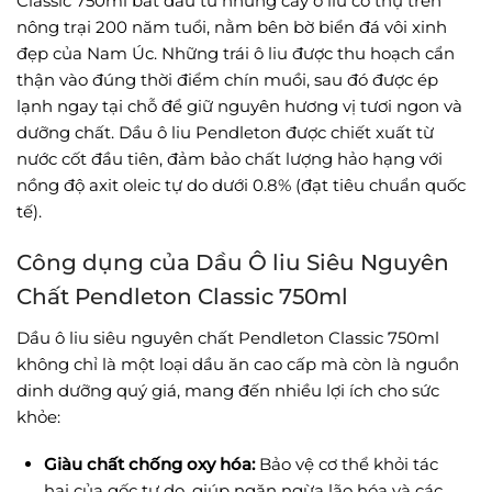
Classic 750ml bắt đầu từ những cây ô liu cổ thụ trên
nông trại 200 năm tuổi, nằm bên bờ biển đá vôi xinh
đẹp của Nam Úc. Những trái ô liu được thu hoạch cẩn
thận vào đúng thời điểm chín muồi, sau đó được ép
lạnh ngay tại chỗ để giữ nguyên hương vị tươi ngon và
dưỡng chất. Dầu ô liu Pendleton được chiết xuất từ
nước cốt đầu tiên, đảm bảo chất lượng hảo hạng với
nồng độ axit oleic tự do dưới 0.8% (đạt tiêu chuẩn quốc
tế).
Công dụng của Dầu Ô liu Siêu Nguyên
Chất Pendleton Classic 750ml
Dầu ô liu siêu nguyên chất Pendleton Classic 750ml
không chỉ là một loại dầu ăn cao cấp mà còn là nguồn
dinh dưỡng quý giá, mang đến nhiều lợi ích cho sức
khỏe:
Giàu chất chống oxy hóa:
Bảo vệ cơ thể khỏi tác
hại của gốc tự do, giúp ngăn ngừa lão hóa và các