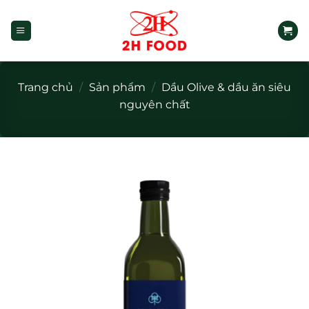
Bỏ
qua
nội
dung
Trang chủ
/
Sản phẩm
/
Dầu Olive & dầu ăn siêu
nguyên chất